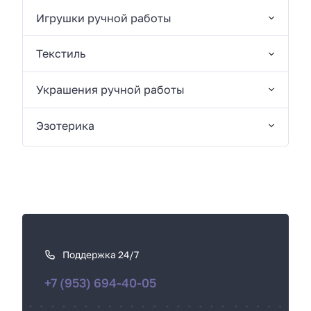
Игрушки ручной работы
Текстиль
Украшения ручной работы
Эзотерика
К
а
к
Поддержка 24/7
с
+7 (953) 694-40-05
в
я