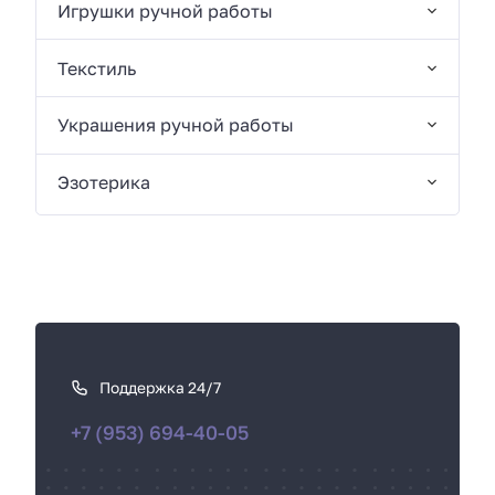
Игрушки ручной работы
Текстиль
Украшения ручной работы
Эзотерика
К
а
к
Поддержка 24/7
с
+7 (953) 694-40-05
в
я