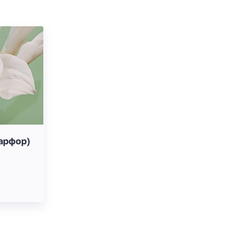
арфор)