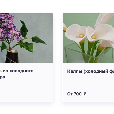
 из холодного
Каллы (холодный ф
ра
От 700 ₽