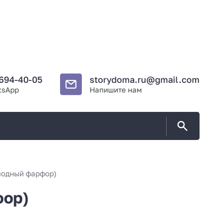
 694-40-05
storydoma.ru@gmail.com
tsApp
Напишите нам
лодный фарфор)
фор)