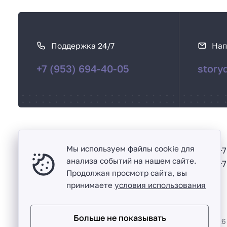
К
а
Поддержка 24/7
Нап
к
с
+7 (953) 694-40-05
story
в
я
з
а
т
ь
Мы используем файлы cookie для
Киров
+7
с
анализа событий на нашем сайте.
+7
Продолжая просмотр сайта, вы
я
принимаете
условия использования
Больше не показывать
Интернет-магазин изделий ручной работы ©
2024 -
2026